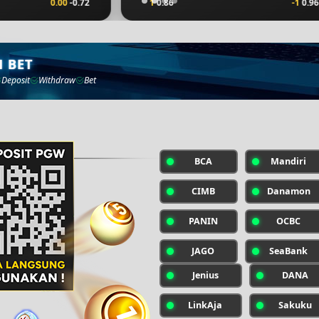
.87
0.5
0.83
-0.5
0.99
0.7
 BET
Deposit
Withdraw
Bet
ishen Deluxe
Lucky Snake Wheel
Fiery Seve
Megaways
Mestika
BluBCA
SAQU
Love Idol
Halloween Vacation
Gold 
Jenius
DANA
LinkAja
Sakuku