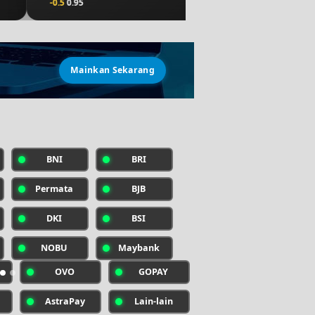
5
0.88
-0.75
0.94
Mainkan Sekarang
ns Hot 5
Fiery Sevens Hot 20
Superbank
Allobank
West
Secrets of Anubis
OVO
GOPAY
AstraPay
Lain-lain