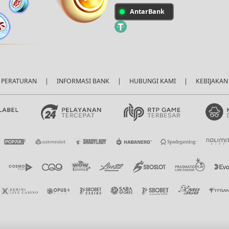
AntarBank
Magic Kitty
Moji Mania
Gemston
PERATURAN
|
INFORMASI BANK
|
HUBUNGI KAMI
|
KEBIJAKAN
pace Crasher
Rabbit Riches
Crazy B
gar Bonanza
Triple Panda
Gold Pa