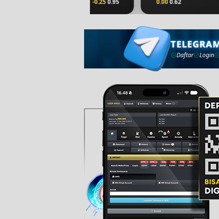
-0.5
0.95
0.5
0
TELEGRAM
Daftar
Login
Alchemy Quest
Ca
Jackpot
Fiery Sevens Hot 50