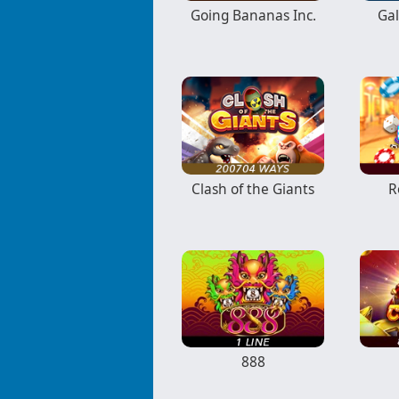
Going Bananas Inc.
Gal
Clash of the Giants
R
888