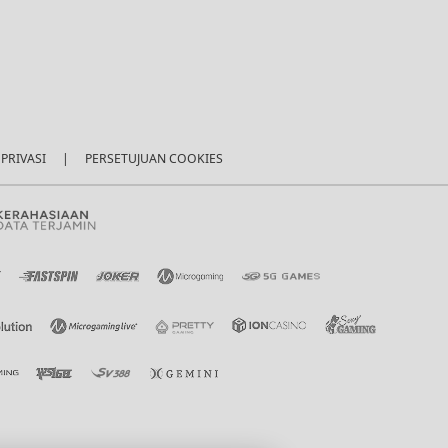
e Rush
Candy Pop 2
 PRIVASI
|
PERSETUJUAN COOKIES
omber
Sugar Party
nther
Mr Chu Tycoon