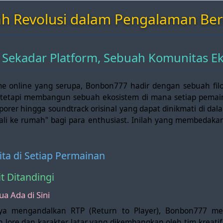
h Revolusi dalam Pengalaman Be
 Sekadar Platform, Sebuah Komunitas Ek
Golden 
FaFaFa
Ho Yeah Monkey
 online yang serupa, Bonbon777 hadir dengan sebuah filoso
tetapi membangun sebuah ekosistem di mana setiap pemain
porer hingga soundtrack orisinal yang dapat dinikmati di dala
li ke rumah" bagi para enthusiast. Inilah yang membedakan
ta di Setiap Permainan
incess Wang
Baby Cai Shen
Pocket 
t Ditandingi
a Ada di Sini
ya mengandalkan RTP (Return to Player), Bonbon777 mem
 lore dan karakter latar yang dikembangkan oleh tim kreati