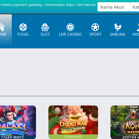
 payment gateway,, dikarenakan depo / wd manual akan mengalami keterlambatan ap
OME
TOGEL
SLOT
LIVE CASINO
SPORT
SABUNG
AR