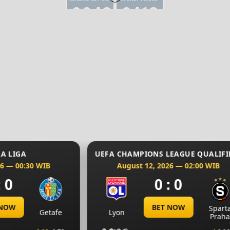
9943
2413
Lucky Horse
Sweet Bakery
Alchemy Que
Up
7/8/2026
8/8/2026
olden Pixiu
5 Fortune Dragons
Mister C
FIERS
UEFA CHAMPIONS LEAGUE QUALIFIERS
UEFA
August 12, 2026 — 01:15 WIB
0 : 0
Sevens Exclusive
Mayan Gems
Fruits 
BET NOW
Slovan
bahce
Mjallby
Bodo
Bratislava