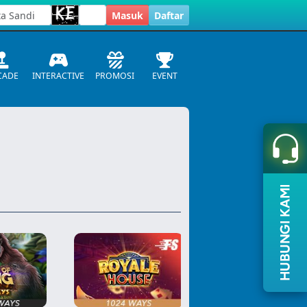
prove..
diharapkan untuk melakukan deposit melalui payment gateway
Masuk
Daftar
CADE
INTERACTIVE
PROMOSI
EVENT