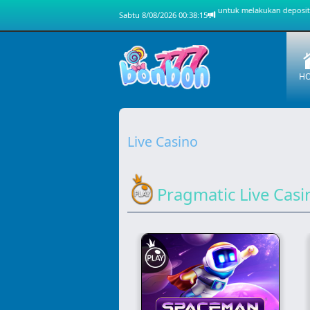
diharapkan untuk melakukan deposit melalui
Sabtu 8/08/2026 00:38:16
H
Live Casino
Pragmatic Live Casi