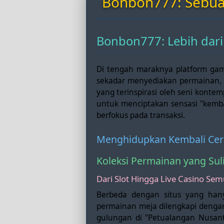
Bonbon777: Sebua
Bonbon777: Lebih dari
Di tengah maraknya platform game
sekadar menyediakan permainan, 
yang terinspirasi oleh seni kontem
untuk menciptakan sensasi "kemba
berfokus pada transaksi.
Menghidupkan Kembali Ceri
Koleksi Permainan yang Suli
Dari Slot Hingga Live Casino Semu
Berbeda dengan situs yang han
permainan meja dilengkapi dengan
gulungan di "Petualangan Nusant