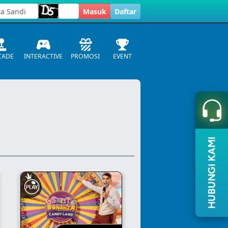
prove..
diharapkan untuk melakukan deposit melalui payment gateway
Masuk
Daftar
CADE
INTERACTIVE
PROMOSI
EVENT