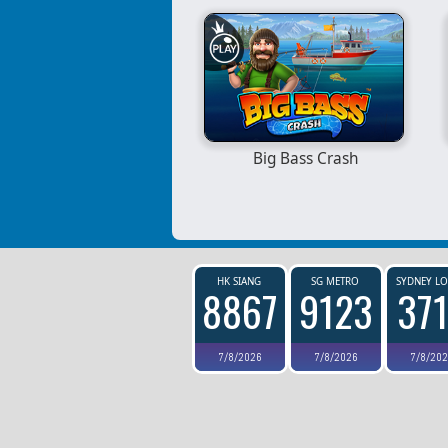
Big Bass Crash
HK SIANG
SG METRO
SYDNEY L
8867
9123
37
7/8/2026
7/8/2026
7/8/20