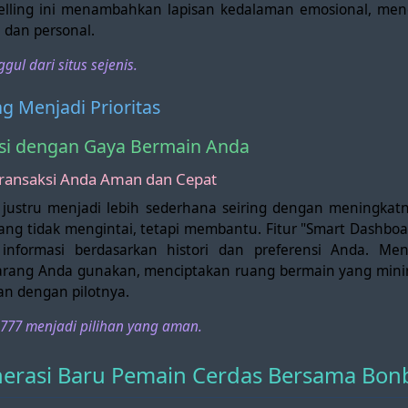
ytelling ini menambahkan lapisan kedalaman emosional, men
 dan personal.
l dari situs sejenis.
 Menjadi Prioritas
si dengan Gaya Bermain Anda
ransaksi Anda Aman dan Cepat
 justru menjadi lebih sederhana seiring dengan meningka
ng tidak mengintai, tetapi membantu. Fitur "Smart Dashbo
informasi berdasarkan histori dan preferensi Anda. M
rang Anda gunakan, menciptakan ruang bermain yang minima
n dengan pilotnya.
777 menjadi pilihan yang aman.
enerasi Baru Pemain Cerdas Bersama Bo