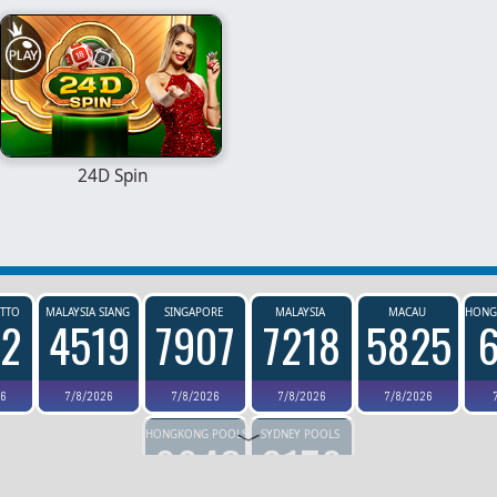
24D Spin
OTTO
MALAYSIA SIANG
SINGAPORE
MALAYSIA
MACAU
HONG
12
4519
7907
7218
5825
26
7/8/2026
7/8/2026
7/8/2026
7/8/2026
HONGKONG POOLS
SYDNEY POOLS
9943
0158