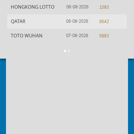
 LOTTO
06-08-2026
1083
06-08-2026
6642
AN
07-08-2026
5883