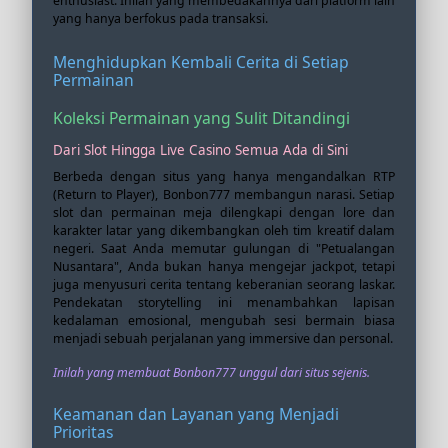
enthusiast. Inilah yang membedakannya dari platform lain
yang hanya berfokus pada transaksi.
Menghidupkan Kembali Cerita di Setiap
Permainan
Koleksi Permainan yang Sulit Ditandingi
Dari Slot Hingga Live Casino Semua Ada di Sini
Berbeda dengan situs yang hanya mengandalkan RTP
(Return to Player), Bonbon777 membangun narasi. Setiap
slot dan permainan meja dilengkapi dengan lore dan
karakter latar yang dikembangkan oleh tim kreatif dalam
negeri. Saat Anda memutar gulungan di "Petualangan
Nusantara", Anda bukan hanya mengejar jackpot, tetapi
juga menyusuri cerita tentang keberanian seorang laskar.
Pendekatan storytelling ini menambahkan lapisan
kedalaman emosional, mengubah sesi bermain biasa
menjadi sebuah perjalanan yang immersive dan personal.
Inilah yang membuat Bonbon777 unggul dari situs sejenis.
Keamanan dan Layanan yang Menjadi
Prioritas