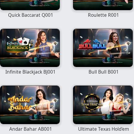
Quick Baccarat Q001
Roulette R001
Infinite Blackjack BJ001
Bull Bull B001
Andar Bahar AB001
Ultimate Texas Hold'em