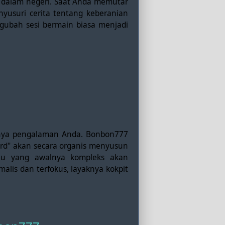
f dalam negeri. Saat Anda memutar
yusuri cerita tentang keberanian
gubah sesi bermain biasa menjadi
tnya pengalaman Anda. Bonbon777
ard" akan secara organis menyusun
enu yang awalnya kompleks akan
lis dan terfokus, layaknya kokpit