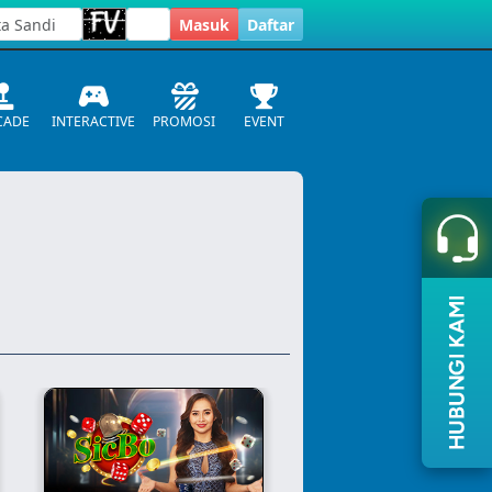
pprove..
diharapkan untuk melakukan deposit melalui payment gatewa
Masuk
Daftar
CADE
INTERACTIVE
PROMOSI
EVENT