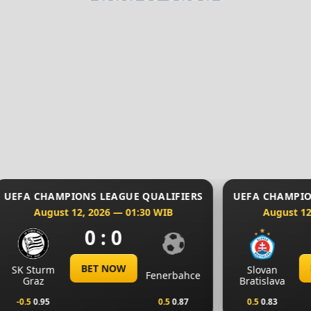
3634
4816
6/8/2026
6/8/2026
FIERS
E-FOOTBALL F24 ELITE CLUB FRIENDLY
E
August 7, 2026 — 12:30 WIB
0 : 0
BET NOW
Saint-
e-Bayern
e-Atletico
oise
Munchen
Madrid
e-
1.00
0.00
0.00
0.00
0.00