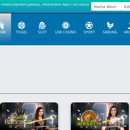
 payment gateway,, dikarenakan depo / wd manual akan mengalami keterlambatan a
OME
TOGEL
SLOT
LIVE CASINO
SPORT
SABUNG
AR