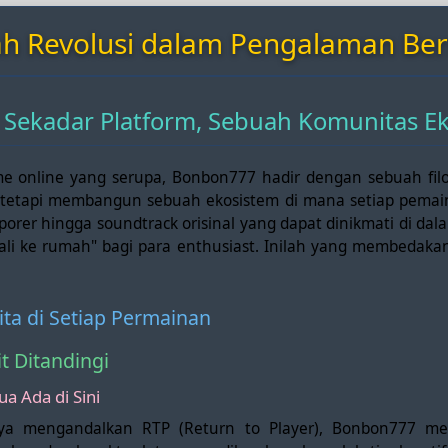
h Revolusi dalam Pengalaman Be
 Sekadar Platform, Sebuah Komunitas Ek
 online yang serupa, Bonbon777 hadir dengan sebuah filoso
tetapi membangun sebuah ekosistem di mana setiap pemain
porer hingga soundtrack orisinal yang dapat dinikmati di dala
li ke rumah" bagi para enthusiast. Inilah yang membedakan
ta di Setiap Permainan
t Ditandingi
a Ada di Sini
ya mengandalkan RTP (Return to Player), Bonbon777 mem