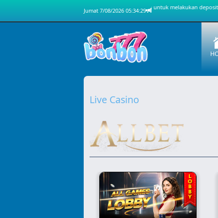
diharapkan untuk melakukan deposit melalui
Jumat 7/08/2026 05:34:30
H
Live Casino