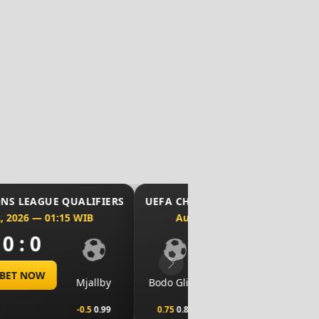
-FOOTBALL F24 INTERNATIONAL
FRIENDLY
August 7, 2026 — 12:15 WIB
1 : 2
Next
BET NOW
Spain
e-Argentina