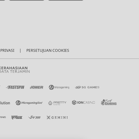
 PRIVASI
|
PERSETUJUAN COOKIES