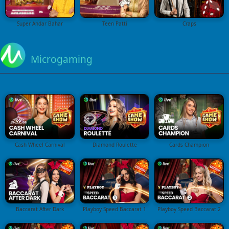
Super Andar Bahar
Teen Patti
Craps
Microgaming
Cash Wheel Carnival
Diamond Roulette
Cards Champion
Baccarat After Dark
Playboy Speed Baccarat 1
Playboy Speed Baccarat 2