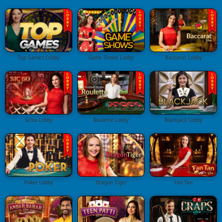
Top Games Lobby
Game Shows Lobby
Baccarat Lobby
Sicbo Lobby
Roulette Lobby
Blackjack Lobby
Poker Lobby
Dragon Tiger
Fan Tan