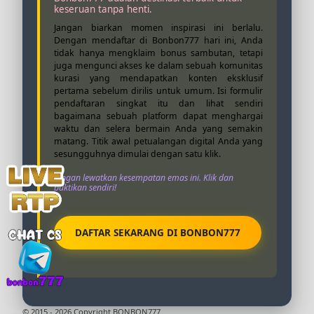
keseruan tanpa henti.
Jangan biarkan momen inspirasi ini berlalu.
Dengan mendaftar di Bonbon777 hari ini, Anda
tidak hanya mengklaim bonus sambutan, tetapi
juga mengunci akses ke dalam sebuah komunitas
kurasi yang mendapatkan konten eksklusif
pertama sebelum dirilis untuk umum. Isi formulir
pendaftaran singkat itu dan lihat sendiri
bagaimana sebuah platform dapat menghargai
waktu dan selera bermain Anda yang semakin
matang. Titik awal petualangan digital Anda yang
sesungguhnya dimulai dengan satu klik.
Jangan lewatkan kesempatan emas ini. Klik dan
buktikan sendiri!
DAFTAR SEKARANG DI BONBON777
© 2015 - 2026 Copyright BONBON777.