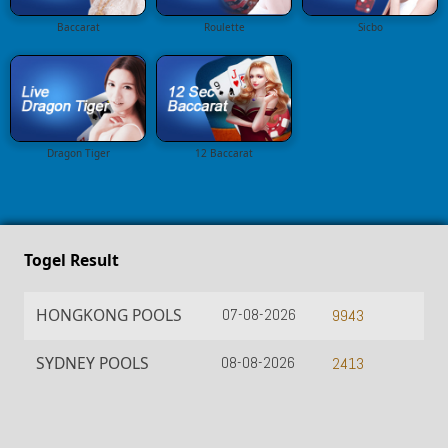
Baccarat
Roulette
Sicbo
Dragon Tiger
12 Baccarat
Togel Result
HONGKONG POOLS
07-08-2026
9943
SYDNEY POOLS
08-08-2026
2413