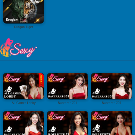
Dragon Tiger
All Games Lobby
Baccarat C01
Baccarat C05