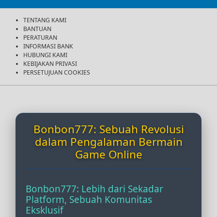
TENTANG KAMI
BANTUAN
PERATURAN
INFORMASI BANK
HUBUNGI KAMI
KEBIJAKAN PRIVASI
PERSETUJUAN COOKIES
Bonbon777: Sebuah Revolusi
dalam Pengalaman Bermain
Game Online
Bonbon777: Lebih dari Sekadar
Platform, Sebuah Komunitas
Eksklusif