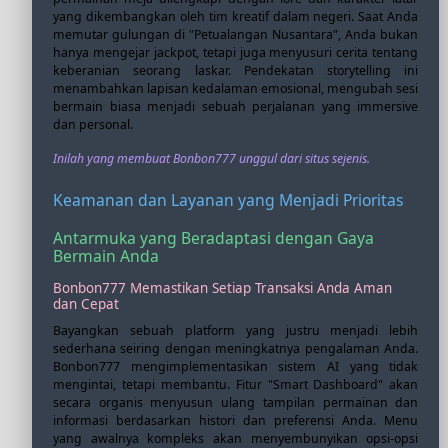
yang dikembangkan oleh tim kreatif dalam negeri. Saat Anda
memutar gulungan di "Petualangan Nusantara", Anda bukan
hanya mengejar jackpot, tetapi juga menyusuri cerita tentang
keberanian seorang laskar. Pendekatan storytelling ini
menambahkan lapisan kedalaman emosional, mengubah sesi
bermain biasa menjadi sebuah perjalanan yang immersive
dan personal.
Inilah yang membuat Bonbon777 unggul dari situs sejenis.
Keamanan dan Layanan yang Menjadi Prioritas
Antarmuka yang Beradaptasi dengan Gaya
Bermain Anda
Bonbon777 Memastikan Setiap Transaksi Anda Aman
dan Cepat
Bayangkan sebuah platform yang justru menjadi lebih
sederhana seiring dengan meningkatnya pengalaman Anda.
Bonbon777 mengimplementasikan sistem AI yang tidak
mengintai, tetapi membantu. Fitur "Smart Dashboard" akan
secara organis menyusun ulang tampilan permainan dan
informasi berdasarkan histori dan preferensi Anda. Menu
yang awalnya kompleks akan menyembunyikan opsi-opsi