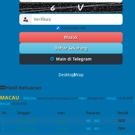
Remember Me
Masuk
Daftar Sekarang
Main di Telegram
Desktop
Wap
Hasil Keluaran
MACAU
Website:
www.supersixmacau.com
, Hari:
Setiap Hari
, Tutup:
19:30 WIB
,
Result:
20:00 WIB
No
Tanggal
Hari
Pasaran
Result
1
07 Aug 2026
Jumat
MC - 802
5825
2
06 Aug 2026
Kamis
MC - 801
7894