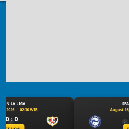
SPAIN LA LIGA
August 16, 2026 — 00:30 WIB
0 : 0
Previous
Nex
BET NOW