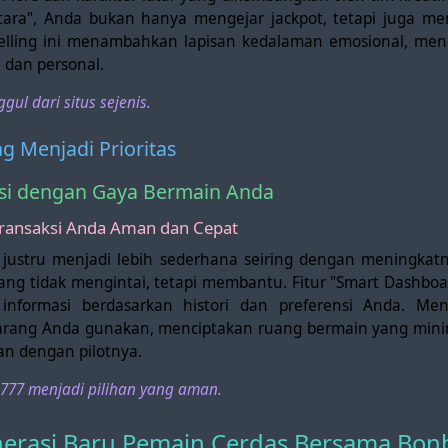
ara", Anda bukan hanya mengejar jackpot, tetapi juga men
ytelling ini menambahkan lapisan kedalaman emosional, men
 dan personal.
l dari situs sejenis.
 Menjadi Prioritas
si dengan Gaya Bermain Anda
ash Reveal
Lil Demon: Blazing
Epic Fish: M
ransaksi Anda Aman dan Cepat
Lava
Madnes
 justru menjadi lebih sederhana seiring dengan meningka
ng tidak mengintai, tetapi membantu. Fitur "Smart Dashbo
informasi berdasarkan histori dan preferensi Anda. M
rang Anda gunakan, menciptakan ruang bermain yang minima
n dengan pilotnya.
777 menjadi pilihan yang aman.
enerasi Baru Pemain Cerdas Bersama Bo
d Trio: Santa
King of Olympus
Lil Greed