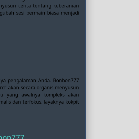
yusuri cerita tentang keberanian
gubah sesi bermain biasa menjadi
arlin
Baa, Baa, Baa
s
tnya pengalaman Anda. Bonbon777
ard" akan secara organis menyusun
enu yang awalnya kompleks akan
lis dan terfokus, layaknya kokpit
nbon777
y
Lion Mania