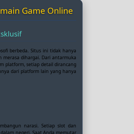
rmain Game Online
sklusif
fi berbeda. Situs ini tidak hanya
 merasa dihargai. Dari antarmuka
nice
Wizzy Trix
m platform, setiap detail dirancang
nya dari platform lain yang hanya
bangun narasi. Setiap slot dan
f dalam negeri. Saat Anda memutar
lt
Flip Royale