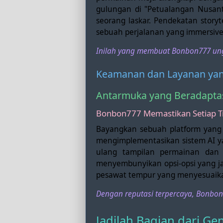
gulungan di "Petualangan Nusant
seorang laskar. Pendekatan stor
sebuah perjalanan yang immersive
Inilah yang membuat Bonbon777 unggu
Keamanan dan Layanan yang
Antarmuka yang Beradapta
Golden Ways
C
Bonbon777 Memastikan Setiap T
Bayangkan sebuah platform yang
mengimplementasikan sistem AI ya
ulang tampilan permainan dan 
menyembunyikan opsi-opsi yang ja
pesawat tempur yang menyesuaika
Dengan reputasi terpercaya, Bonbon
Jadilah Bagian dari G
Clover Flip
Gol