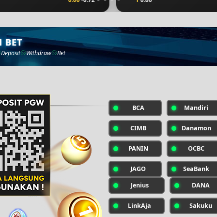
 BET
Deposit
Withdraw
Bet
Roll: Lust for
Sahara Riches Cash
High Street 
Gold!
Collect
Mestika
BluBCA
SAQU
Jenius
DANA
Fish Adventure
Circuit Shock
Shields of L
LinkAja
Sakuku