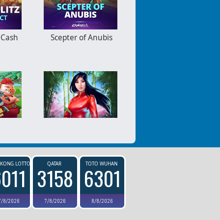
: Cash
Scepter of Anubis
Pigs of
Sakura Fortune Epic
Bloom
KONG LOTTO
QATAR
TOTO WUHAN
6011
3158
6301
7/8/2026
7/8/2026
8/8/2026