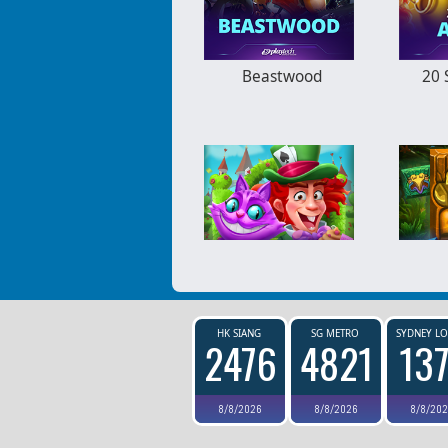
Beastwood
20 
Adventures Beyond
Azt
Wonderland Magical
HK SIANG
SG METRO
SYDNEY L
2476
4821
13
Maze
8/8/2026
8/8/2026
8/8/20