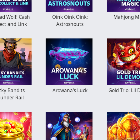
ad Wolf: Cash
Oink Oink Oink:
Mahjong M
lect and Link
Astrosnouts
icky Bandits
Arowana's Luck
Gold Trio: Li
under Rail