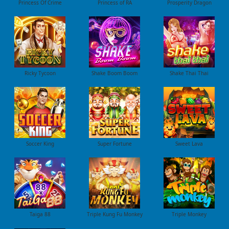
Princess Of Crime
Princess of RA
Prosperity Dragon
Ricky Tycoon
Shake Boom Boom
Shake Thai Thai
Soccer King
Super Fortune
Sweet Lava
Taiga 88
Triple Kung Fu Monkey
Triple Monkey