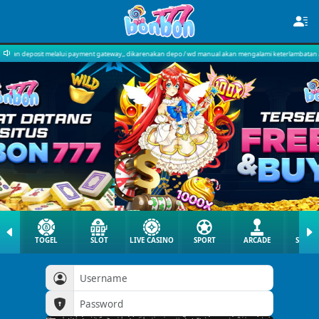
it melalui payment gateway,, dikarenakan depo / wd manual akan mengalami keterlambatan approve..
TOGEL
SLOT
LIVE CASINO
SPORT
ARCADE
SABU