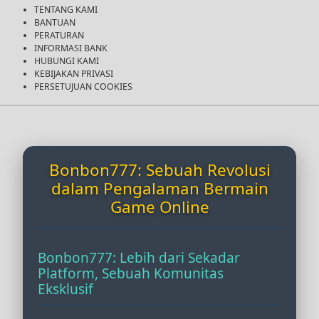
TENTANG KAMI
BANTUAN
PERATURAN
INFORMASI BANK
HUBUNGI KAMI
KEBIJAKAN PRIVASI
PERSETUJUAN COOKIES
Bonbon777: Sebuah Revolusi
dalam Pengalaman Bermain
Game Online
Bonbon777: Lebih dari Sekadar
Platform, Sebuah Komunitas
Eksklusif