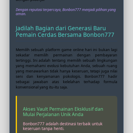
Dengan reputasi terpercaya, Bonbon777 menjadi pilihan yang
aman.
Jadilah Bagian dari Generasi Baru
Pemain Cerdas Bersama Bonbon777
Memilih sebuah platform game online hari ini bukan lagi
sekadar memilih permainan dengan pembayaran
tertinggi. Ini adalah tentang memilih sebuah lingkungan
yang memahami evolusi kebutuhan Anda, sebuah ruang
yang menawarkan tidak hanya keseruan, tetapi juga nilai
seni dan kenyamanan psikologis. Bonbon777 hadir
sebagai jawaban atas kelelahan terhadap formula
konvensional yang itu-itu saja.
Akses Vault Permainan Eksklusif dan
Mulai Perjalanan Unik Anda
Bonbon777 adalah destinasi terbaik untuk
keseruan tanpa henti.