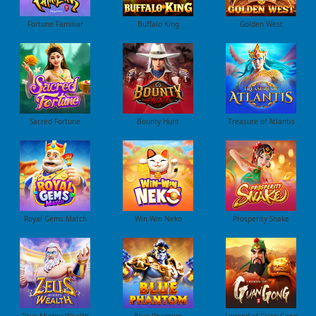
Fortune Familiar
Buffalo King
Golden West
Sacred Fortune
Bounty Hunt
Treasure of Atlantis
Royal Gems Match
Win Win Neko
Prosperity Snake