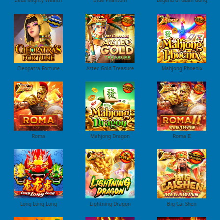
Zeus Mighty Wealth
Blue Phantom
Legend of Guan Gong
Cleopatra Fortune
Aztec Gold Treasure
Mahjong Phoenix
Roma
Mahjong Dragon
Roma II
Long Long Long
Lightning Dragon
Big Cai Shen