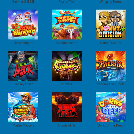
Get the CHEESE
Rise of Ymir
Wings of Horus
Snow Slingers
Shaolin Master
Donut Division
Fire my Laser
Klowns
Phoenix Duel Reels
Marlin Masters
Hounds of Hell
Dorks of the Deep