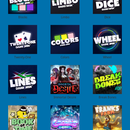
Blocks
Limbo
Dice
Twenty-One
Colors
Wheel
Lines
Immortal Desire
Break Bones