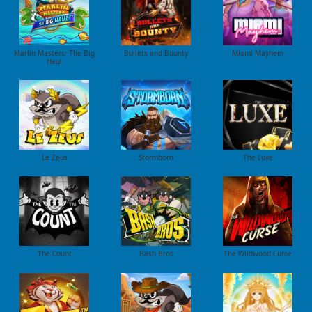
Marlin Masters: The Big
Bullets and Bounty
Miami Mayhem
Haul
Le Zeus
Stormborn
The Luxe
The Count
Bash Bros
The Wildwood Curse