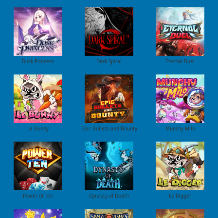
Dusk Princess
Dark Spiral
Eternal Duel
Le Bunny
Epic Bullets and Bounty
Munchy Milo
Power of Ten
Dynasty of Death
Le Digger