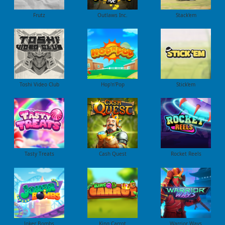
Frutz
Outlaws Inc.
Stack'em
Toshi Video Club
Hop'n'Pop
Stick'em
Tasty Treats
Cash Quest
Rocket Reels
Joker Bombs
King Carrot
Warrior Ways