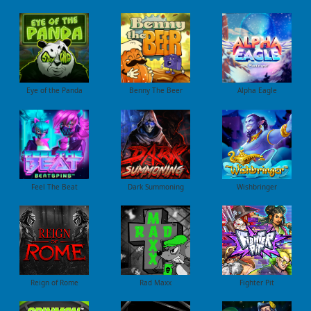
Eye of the Panda
Benny The Beer
Alpha Eagle
Feel The Beat
Dark Summoning
Wishbringer
Reign of Rome
Rad Maxx
Fighter Pit