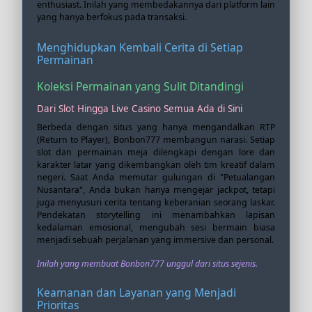
enthusiast. Inilah yang membedakannya dari platform lain
yang hanya berfokus pada transaksi.
Menghidupkan Kembali Cerita di Setiap
Permainan
Koleksi Permainan yang Sulit Ditandingi
Dari Slot Hingga Live Casino Semua Ada di Sini
Berbeda dengan situs yang hanya mengandalkan RTP
(Return to Player), Bonbon777 membangun narasi. Setiap
slot dan permainan meja dilengkapi dengan lore dan
karakter latar yang dikembangkan oleh tim kreatif dalam
negeri. Saat Anda memutar gulungan di "Petualangan
Nusantara", Anda bukan hanya mengejar jackpot, tetapi
juga menyusuri cerita tentang keberanian seorang laskar.
Pendekatan storytelling ini menambahkan lapisan
kedalaman emosional, mengubah sesi bermain biasa
menjadi sebuah perjalanan yang immersive dan personal.
Inilah yang membuat Bonbon777 unggul dari situs sejenis.
Keamanan dan Layanan yang Menjadi
Prioritas