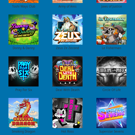
Toshi Ways Club
Army of Ares
Jaws of Justice
Donny & Danny
Zeus Ze Zecond
Le Fisherman
Pray For Six
Deal With Death
Circle Of Life
Smoking Dragon
Hot Ross
Superstar Sevens