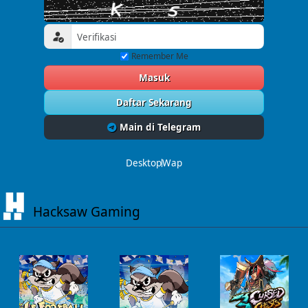
Remember Me
Masuk
Daftar Sekarang
Main di Telegram
Desktop
Wap
Hacksaw Gaming