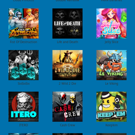
Cloud Princess
Double Rainbow
FRKN Bananas
Fist Of Destruction
Life and Death
Jelly Slice
SixSixSix
2 Wild 2 Die
Le Viking
ITERO
Cash Crew
Keep'em