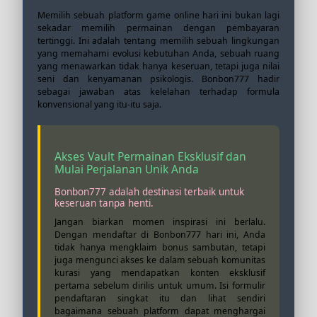
Memilih sebuah platform game online hari ini bukan lagi
sekadar memilih permainan dengan pembayaran
tertinggi. Ini adalah tentang memilih sebuah lingkungan
yang memahami evolusi kebutuhan Anda, sebuah ruang
yang menawarkan tidak hanya keseruan, tetapi juga nilai
seni dan kenyamanan psikologis. Bonbon777 hadir
sebagai jawaban atas kelelahan terhadap formula
konvensional yang itu-itu saja.
Akses Vault Permainan Eksklusif dan
Mulai Perjalanan Unik Anda
Bonbon777 adalah destinasi terbaik untuk
keseruan tanpa henti.
Jangan biarkan momen inspirasi ini berlalu.
Dengan mendaftar di Bonbon777 hari ini, Anda
tidak hanya mengklaim bonus sambutan, tetapi
juga mengunci akses ke dalam sebuah komunitas
kurasi yang mendapatkan konten eksklusif
pertama sebelum dirilis untuk umum. Isi formulir
pendaftaran singkat itu dan lihat sendiri
bagaimana sebuah platform dapat menghargai