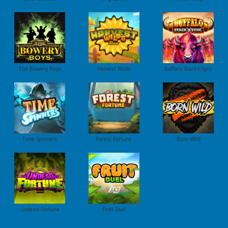
The Bowery Boys
Harvest Wilds
Buffalo Stack'n'Sync
Time Spinners
Forest Fortune
Born Wild
Undead Fortune
Fruit Duel