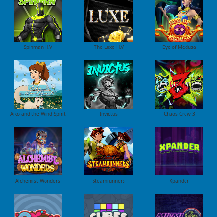
Spinman H.V
The Luxe H.V
Eye of Medusa
Aiko and the Wind Spirit
Invictus
Chaos Crew 3
Alchemist Wonders
Steamrunners
Xpander