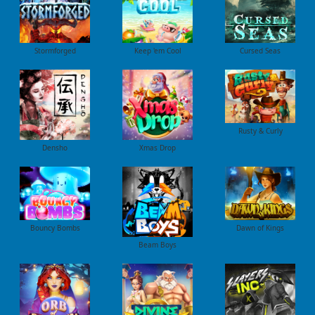
Stormforged
Keep 'em Cool
Cursed Seas
Rusty & Curly
Densho
Xmas Drop
Bouncy Bombs
Dawn of Kings
Beam Boys