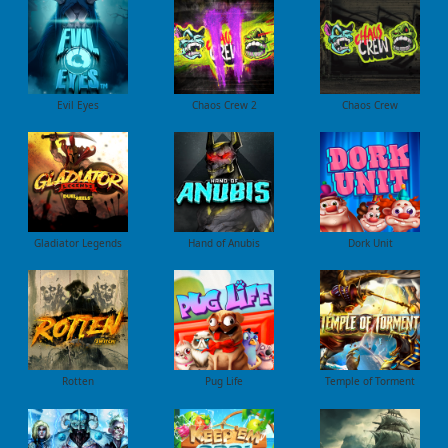
Evil Eyes
Chaos Crew 2
Chaos Crew
Gladiator Legends
Hand of Anubis
Dork Unit
Rotten
Pug Life
Temple of Torment