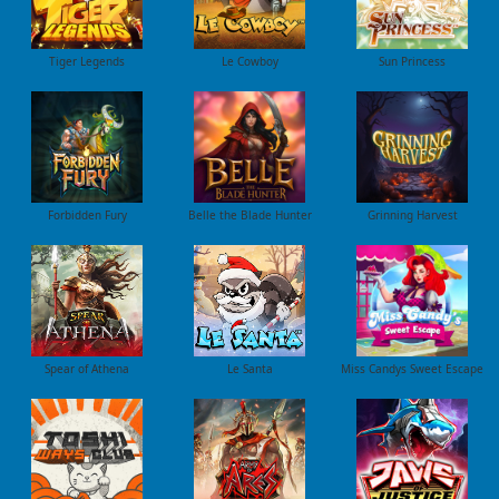
Tiger Legends
Le Cowboy
Sun Princess
Forbidden Fury
Belle the Blade Hunter
Grinning Harvest
Spear of Athena
Le Santa
Miss Candys Sweet Escape