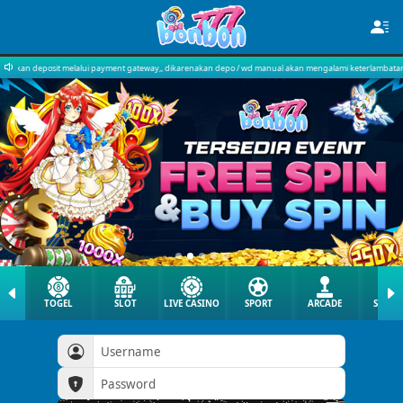
ment gateway,, dikarenakan depo / wd manual akan mengalami keterlambatan approve..
TOGEL
SLOT
LIVE CASINO
SPORT
ARCADE
SABU