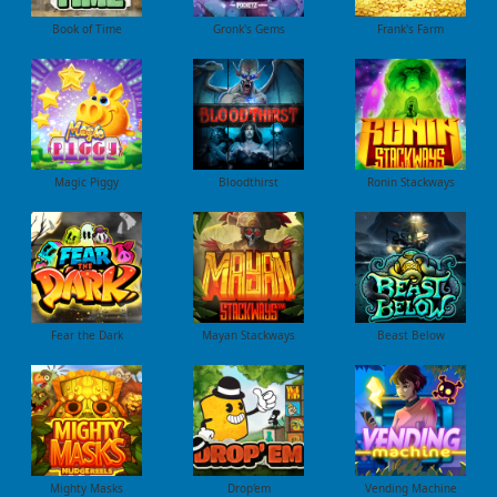
Book of Time
Gronk's Gems
Frank's Farm
Magic Piggy
Bloodthirst
Ronin Stackways
Fear the Dark
Mayan Stackways
Beast Below
Mighty Masks
Drop'em
Vending Machine