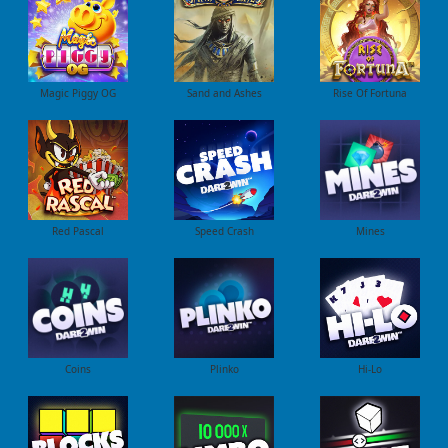
Magic Piggy OG
Sand and Ashes
Rise Of Fortuna
Red Pascal
Speed Crash
Mines
Coins
Plinko
Hi-Lo