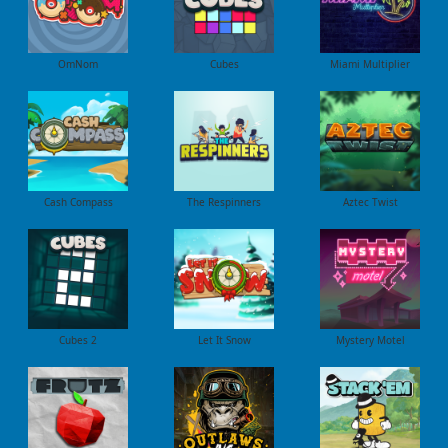
OmNom
Cubes
Miami Multiplier
Cash Compass
The Respinners
Aztec Twist
Cubes 2
Let It Snow
Mystery Motel