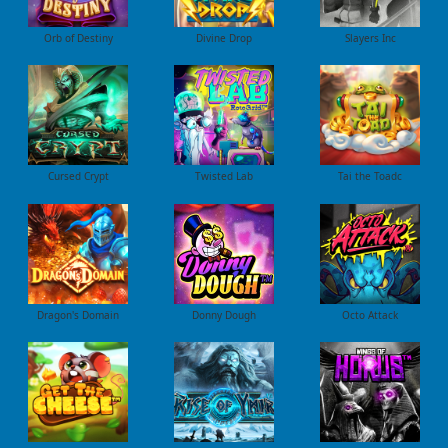
Orb of Destiny
Divine Drop
Slayers Inc
Cursed Crypt
Twisted Lab
Tai the Toadc
Dragon's Domain
Donny Dough
Octo Attack