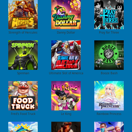
Strength of Hercules
Danny Dollar
Pray for Three
Ultimate Slot of America
Booze Bash
Spinman
Le King
Fred's Food Truck
Rainbow Princess