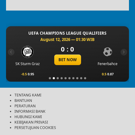
UEFA CHAMPIONS LEAGUE QUALIFIERS
August 12, 2026 — 01:30 WIB
0 : 0
Previous
Next
BET NOW
SK Sturm Graz
Fenerbahce
-0.5
0.95
0.5
0.87
TENTANG KAMI
BANTUAN
PERATURAN
INFORMASI BANK
HUBUNGI KAMI
KEBIJAKAN PRIVASI
PERSETUJUAN COOKIES