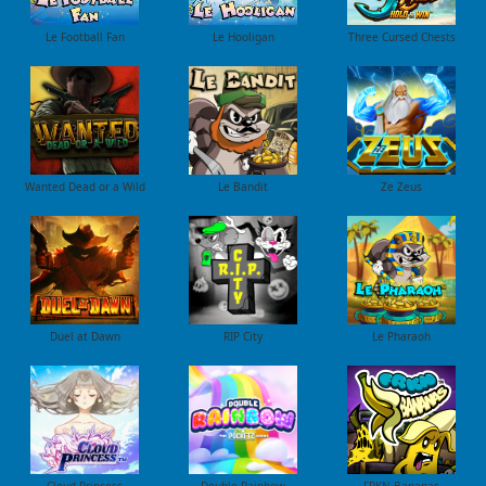
Le Football Fan
Le Hooligan
Three Cursed Chests
Wanted Dead or a Wild
Le Bandit
Ze Zeus
Duel at Dawn
RIP City
Le Pharaoh