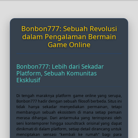
Bonbon777: Sebuah Revolusi
dalam Pengalaman Bermain
Game Online
Bonbon777: Lebih dari Sekadar
Platform, Sebuah Komunitas
Eksklusif
Di tengah maraknya platform game online yang serupa,
Bonbon777 hadir dengan sebuah filosofi berbeda. Situs ini
tidak hanya sekadar menyediakan permainan, tetapi
membangun sebuah ekosistem di mana setiap pemain
merasa dihargai. Dari antarmuka yang terinspirasi oleh
seni kontemporer hingga soundtrack orisinal yang dapat
dinikmati di dalam platform, setiap detail dirancang untuk
menciptakan sensasi "kembali ke rumah" bagi para