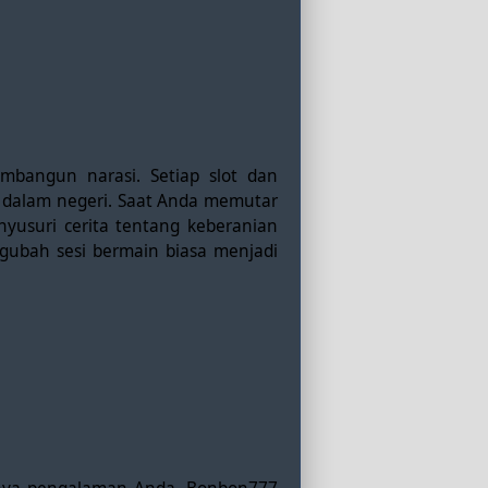
nya dari platform lain yang hanya
bangun narasi. Setiap slot dan
f dalam negeri. Saat Anda memutar
yusuri cerita tentang keberanian
gubah sesi bermain biasa menjadi