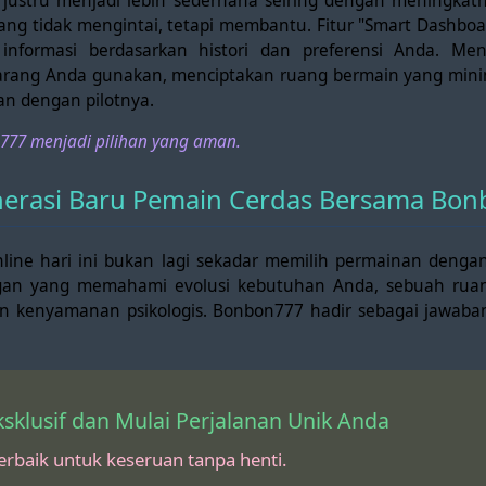
 justru menjadi lebih sederhana seiring dengan meningka
ng tidak mengintai, tetapi membantu. Fitur "Smart Dashbo
informasi berdasarkan histori dan preferensi Anda. M
rang Anda gunakan, menciptakan ruang bermain yang minima
n dengan pilotnya.
777 menjadi pilihan yang aman.
enerasi Baru Pemain Cerdas Bersama Bo
ine hari ini bukan lagi sekadar memilih permainan dengan
ngan yang memahami evolusi kebutuhan Anda, sebuah rua
 dan kenyamanan psikologis. Bonbon777 hadir sebagai jawaba
sklusif dan Mulai Perjalanan Unik Anda
erbaik untuk keseruan tanpa henti.