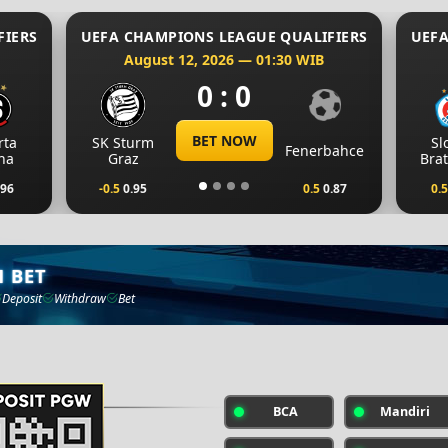
FIERS
E-FOOTBALL F24 ELITE CLUB FRIENDLY
E
August 7, 2026 — 11:00 WIB
1 : 0
BET NOW
Saint-
e-Atletico
e-Chelsea
oise
Madrid
e-G
1.00
0.00
0.64
0.00
-0.88
0.
 BET
Deposit
Withdraw
Bet
A
Mandiri
BNI
BRI