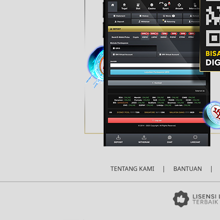
CIM
PAN
JAG
TENTANG KAMI
|
BANTUAN
|