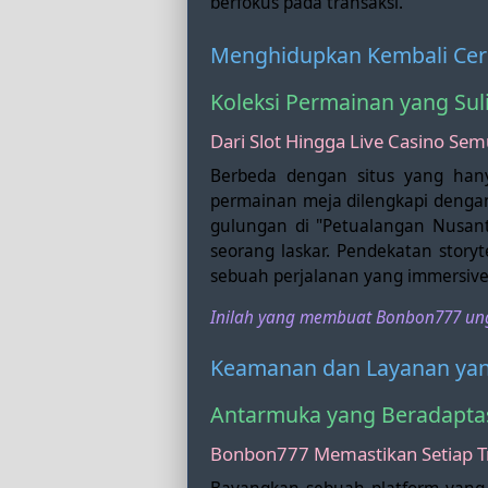
untuk menciptakan sensasi "kemba
berfokus pada transaksi.
Menghidupkan Kembali Ceri
Koleksi Permainan yang Suli
Dari Slot Hingga Live Casino Semu
Berbeda dengan situs yang han
permainan meja dilengkapi dengan
gulungan di "Petualangan Nusant
seorang laskar. Pendekatan stor
sebuah perjalanan yang immersive
Inilah yang membuat Bonbon777 unggu
Keamanan dan Layanan yang
Antarmuka yang Beradapta
Bonbon777 Memastikan Setiap T