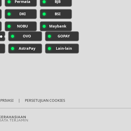
SAQU
OVO
GOPAY
AstraPay
Lain-lain
 PRIVASI
|
PERSETUJUAN COOKIES