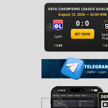
UEFA CHAMPIONS LEAGUE QUALI
August 11, 2026 — 22:59 WIB
0 : 0
Previous
BET NOW
Union 
Bodo Glimt
Gill
0.75
0.82
-0.75
TELEGRAM
Daftar
Login
BC