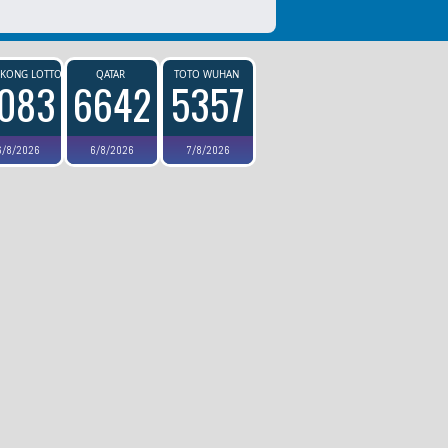
KONG LOTTO
QATAR
TOTO WUHAN
083
6642
5357
6/8/2026
6/8/2026
7/8/2026