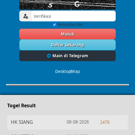
Remember Me
Masuk
Daftar Sekarang
Main di Telegram
Desktop
Wap
Togel Result
HK SIANG
08-08-2026
2476