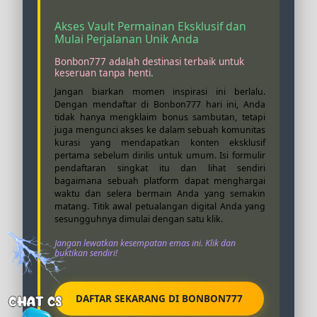
Akses Vault Permainan Eksklusif dan
Mulai Perjalanan Unik Anda
Bonbon777 adalah destinasi terbaik untuk
keseruan tanpa henti.
Jangan biarkan momen inspirasi ini berlalu.
Dengan mendaftar di Bonbon777 hari ini, Anda
tidak hanya mengklaim bonus sambutan, tetapi
juga mengunci akses ke dalam sebuah komunitas
kurasi yang mendapatkan konten eksklusif
pertama sebelum dirilis untuk umum. Isi formulir
pendaftaran singkat itu dan lihat sendiri
bagaimana sebuah platform dapat menghargai
waktu dan selera bermain Anda yang semakin
matang. Titik awal petualangan digital Anda yang
sesungguhnya dimulai dengan satu klik.
Jangan lewatkan kesempatan emas ini. Klik dan
buktikan sendiri!
DAFTAR SEKARANG DI BONBON777