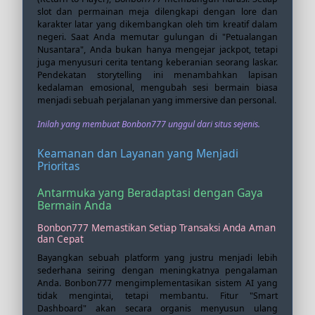
slot dan permainan meja dilengkapi dengan lore dan
karakter latar yang dikembangkan oleh tim kreatif dalam
negeri. Saat Anda memutar gulungan di "Petualangan
Nusantara", Anda bukan hanya mengejar jackpot, tetapi
juga menyusuri cerita tentang keberanian seorang laskar.
Pendekatan storytelling ini menambahkan lapisan
kedalaman emosional, mengubah sesi bermain biasa
menjadi sebuah perjalanan yang immersive dan personal.
Inilah yang membuat Bonbon777 unggul dari situs sejenis.
Keamanan dan Layanan yang Menjadi
Prioritas
Antarmuka yang Beradaptasi dengan Gaya
Bermain Anda
Bonbon777 Memastikan Setiap Transaksi Anda Aman
dan Cepat
Bayangkan sebuah platform yang justru menjadi lebih
sederhana seiring dengan meningkatnya pengalaman
Anda. Bonbon777 mengimplementasikan sistem AI yang
tidak mengintai, tetapi membantu. Fitur "Smart
Dashboard" akan secara organis menyusun ulang