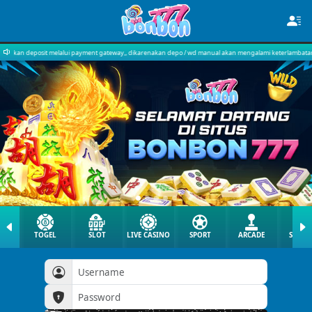
eposit melalui payment gateway,, dikarenakan depo / wd manual akan mengalami keterlambatan approve
TOGEL
SLOT
LIVE CASINO
SPORT
ARCADE
SABU