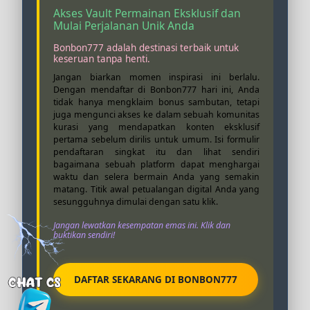
Akses Vault Permainan Eksklusif dan
Mulai Perjalanan Unik Anda
Bonbon777 adalah destinasi terbaik untuk
keseruan tanpa henti.
Jangan biarkan momen inspirasi ini berlalu.
Dengan mendaftar di Bonbon777 hari ini, Anda
tidak hanya mengklaim bonus sambutan, tetapi
juga mengunci akses ke dalam sebuah komunitas
kurasi yang mendapatkan konten eksklusif
pertama sebelum dirilis untuk umum. Isi formulir
pendaftaran singkat itu dan lihat sendiri
bagaimana sebuah platform dapat menghargai
waktu dan selera bermain Anda yang semakin
matang. Titik awal petualangan digital Anda yang
sesungguhnya dimulai dengan satu klik.
Jangan lewatkan kesempatan emas ini. Klik dan
buktikan sendiri!
DAFTAR SEKARANG DI BONBON777