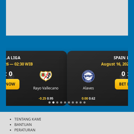
SPAIN LA LIGA
August 16, 2026 — 00:30 WIB
0 : 0
Previous
Next
BET NOW
Alaves
Getafe
0.00
0.62
0.00
-0.72
TENTANG KAMI
BANTUAN
PERATURAN