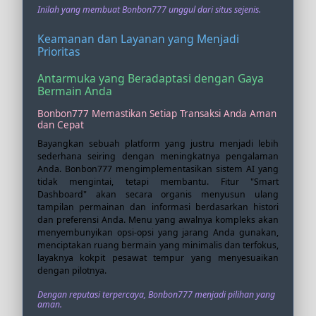
Inilah yang membuat Bonbon777 unggul dari situs sejenis.
Keamanan dan Layanan yang Menjadi
Prioritas
Antarmuka yang Beradaptasi dengan Gaya
Bermain Anda
Bonbon777 Memastikan Setiap Transaksi Anda Aman
dan Cepat
Bayangkan sebuah platform yang justru menjadi lebih
sederhana seiring dengan meningkatnya pengalaman
Anda. Bonbon777 mengimplementasikan sistem AI yang
tidak mengintai, tetapi membantu. Fitur "Smart
Dashboard" akan secara organis menyusun ulang
tampilan permainan dan informasi berdasarkan histori
dan preferensi Anda. Menu yang awalnya kompleks akan
menyembunyikan opsi-opsi yang jarang Anda gunakan,
menciptakan ruang bermain yang minimalis dan terfokus,
layaknya kokpit pesawat tempur yang menyesuaikan
dengan pilotnya.
Dengan reputasi terpercaya, Bonbon777 menjadi pilihan yang
aman.