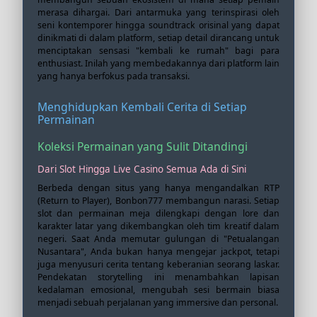
merasa dihargai. Dari antarmuka yang terinspirasi oleh
seni kontemporer hingga soundtrack orisinal yang dapat
dinikmati di dalam platform, setiap detail dirancang untuk
menciptakan sensasi "kembali ke rumah" bagi para
enthusiast. Inilah yang membedakannya dari platform lain
yang hanya berfokus pada transaksi.
Menghidupkan Kembali Cerita di Setiap
Permainan
Koleksi Permainan yang Sulit Ditandingi
Dari Slot Hingga Live Casino Semua Ada di Sini
Berbeda dengan situs yang hanya mengandalkan RTP
(Return to Player), Bonbon777 membangun narasi. Setiap
slot dan permainan meja dilengkapi dengan lore dan
karakter latar yang dikembangkan oleh tim kreatif dalam
negeri. Saat Anda memutar gulungan di "Petualangan
Nusantara", Anda bukan hanya mengejar jackpot, tetapi
juga menyusuri cerita tentang keberanian seorang laskar.
Pendekatan storytelling ini menambahkan lapisan
kedalaman emosional, mengubah sesi bermain biasa
menjadi sebuah perjalanan yang immersive dan personal.