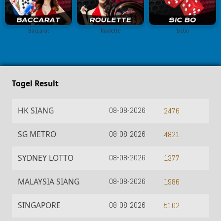
Baccarat
Roulette
Sicbo
Togel Result
IANG
HONGKONG
08-08-2026
2476
ETRO
SYDNEY PO
08-08-2026
4821
EY LOTTO
08-08-2026
1377
YSIA SIANG
08-08-2026
1986
APORE
08-08-2026
5102