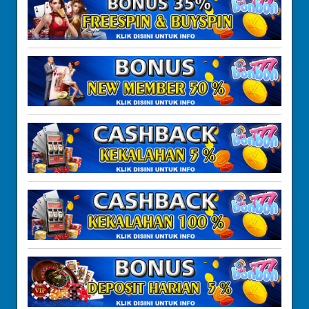
x100 = Rp. 40.000
Join Grub Telegram BONBON777 Atau
KLIK DISINI
3. Maksimal Bonus per 1x claim Bonus Mahjong Wins 3 -
x250 = Rp. 80.000
Black Scatter yaitu 150.000
BET 200++
x500 = Rp. 150.000
4. Maksimal Claim Bonus Mahjong Wins 3 - Black Scatter 1
"PERKALIAN BOMB TIDAK BERLAKU PADA BUY SPIN
x1000 = Rp. 250.000
SYARAT DAN KETENTUAN
User ID per harinya yaitu 3x
SUPER"
5. Posting Hasil Screenshot ke Group FACEBOOK
x25 = Rp. 5.000
BET 1200++
Join Grub Telegram BONBON777 Atau
KLIK DISINI
BONBON777
x50 = Rp. 10.000
x50 = Rp. 40.000
https://www.facebook.com/groups/831175686588473
Bonus Maximal 20 % untuk
FREESPIN
dan 15% untuk
BUYSPIN
x100 = Rp.20.000
x100 = Rp. 80.000
Menggunakan Hashtag #claimblackscatter.
x1000 = Rp.75.000
x250 = Rp. 150.000
SYARAT DAN KETENTUAN
6. Apabila Lanjut Bermain Melebihi 3x Spin / Melakukan
x500 = Rp. 250.000
Withdraw Sebelum Bonus Masuk Maka Bonus Dianggap
1. Event Ini Berlaku Pada Permainan Pragmatic Play & PG
BET 800++
Silahkan Hubungi Kami Melalui
LIVECHAT
x1000 = Rp. 400.000
HANGUS
SOFT Yang Memiliki Fitur Scatter.
x25 = Rp. 10.000
1. Minimal Deposit IDR 25.000 Dan Maksimal Bonus IDR
7. Event ini tidak dapat di gabungkan dengan event slot
2. Event Ini Tidak Berlaku Bagi Member Yang Mengambil
x50 = Rp. 25.000
BET 4000+
50.000
(Khusus Bank & E-Wallet)
lainnya
Bonus Deposit / Promo Lainnya.
x100 = Rp.50.000
x50 = Rp. 80.000
Bonus Cashback 5% (SLOT / LIVECASINO /
2. Promo Ini Berlaku Untuk New Member BONBON777,
3. Setiap User ID Hanya Bisa Claim Global Event Slot
x1000 = Rp.125.000
x100 = Rp. 150.000
SPORTBOOK)
Claim Bonus Harus dilakukan Sebelum Bermain
Sebanyak 3x Setiap Hari
x250 = Rp. 250.000
3.
Promo tidak dapat digabungkan dengan Promosi
4. Maksimal Bonus FreeSpin Dan Buyspin adalah IDR
1. Bonus Cashback Kekalahan Akan Dibagikan Setiap Hari
BET 1200++
x500= Rp. 400.000
Lain
.
150.000 Per 1x Claim .
RABU
x25 = Rp. 25.000
x1000 = Rp. 600.000
4.
Syarat WD adalahTurn Over Bettingan x 12.
5. Event Ini Tidak Bisa Digabungkan Dengan Event Slot
2. Bonus Cashback Kekalahan Dihitung Dari Total
x50 = Rp. 50.000
SYARAT DAN KETENTUAN
--> Contoh : Deposit 50.000 + Bonus 25.000 = IDR 75.000
Lainnya (Silahkan Pilih Salah Satu)
Kekalahan Selama Seminggu[RABU SAMPAI SELASA]
x100 = Rp. 75.000
1. Event Ini Hanya Berlaku Pada Permainan GATES OF
--> Maka TO = 75.000 x 12 = 900.000 .
6. Cara Perhitungan Bonus FreeSpin & BuySpin Adalah :
1. Minimal Deposit IDR 100.000
(Khusus Bank dan E-
3. Bonus Akan Diproses Pukul 07.00 - 17.00 WIB
x1000 = Rp.250.000
OLYMPUS, STARLIGHT PRINCESS, GATES OF
5. Tidak Ada Batasan / Maksimal Withdraw
Minimal Kemenangan FreeSpin = Rp.100.000
Wallet)
(Maksimal Bonus IDR. 100.000)
4. Minimal Kekalahan Selama Seminggu Adalah
GATOTKACA.
6. Apabila Melakukan Redeposit Sebelum Saldo Habis